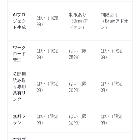
AIプロ
制限あり
制限あり
はい（限定
ジェク
（Brainア
（Brainアドオ
的）
ト生成
ドオン）
ン）
ワーク
はい（限定
はい（限
はい（限定
ロード
的）
定的）
的）
管理
公開用
読み取
はい（限定
はい（限
はい（限定
り専用
的）
定的）
的）
共有リ
ンク
無料プ
はい（限定
はい（限
はい（限定
ラン
的）
定的）
的）
有料プ