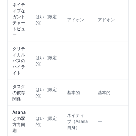
ネイテ
ィブな
ガント
はい（限定
アドオン
アドオン
チャー
的）
トビュ
ー
クリテ
ィカル
はい（限定
パスの
—
—
的）
ハイラ
イト
タスク
はい（限定
の依存
基本的
基本的
的）
関係
Asana
ネイティ
との双
はい（限定
ブ（Asana
—
方向同
的）
自身）
期