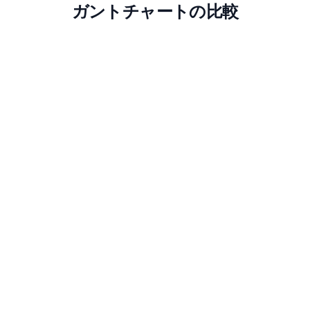
ガントチャートの比較
Instagantt 対 TeamGantt
2026年にあなたのチームに最適なツールを見つけるた
めに、ガントチャートの機能、価格、連携を比較しまし
ょう。
比較を読む