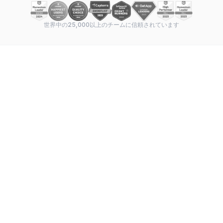
世界中の25,000以上のチームに信頼されています
Feature-by-feature breakdown
—
Gantt chart
capabilities, task management, dependencies,
milestones, resource allocation, and collaboration
tools compared side by side.